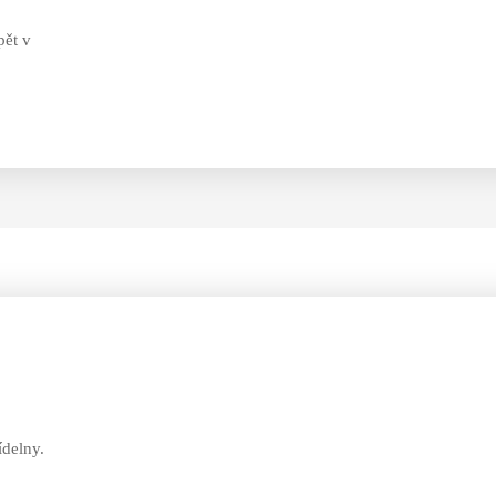
pět v
ídelny.