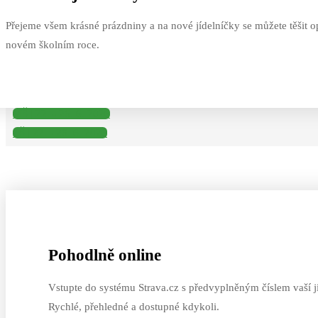
Přejeme všem krásné prázdniny a na nové jídelníčky se můžete těšit o
novém školním roce.
MŠ | 22. - 26. 6. 2026
ZŠ | 22. - 26. 6. 2026
Pohodlně online
Vstupte do systému Strava.cz s předvyplněným číslem vaší j
Rychlé, přehledné a dostupné kdykoli.