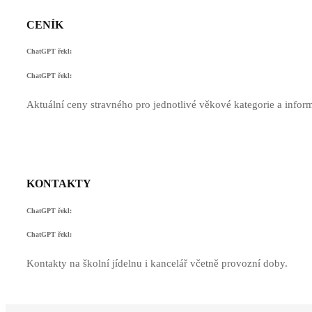
CENÍK
ChatGPT řekl:
ChatGPT řekl:
Aktuální ceny stravného pro jednotlivé věkové kategorie a info
KONTAKTY
ChatGPT řekl:
ChatGPT řekl:
Kontakty na školní jídelnu i kancelář včetně provozní doby.