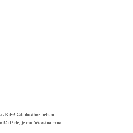
íka. Když žák dosáhne během
 nižší třídě, je mu účtována cena