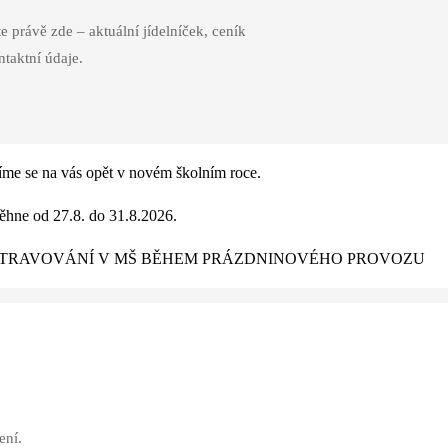
 právě zde – aktuální jídelníček, ceník
ntaktní údaje.
í
m
e
s
e
n
a
v
á
s
o
p
ě
t
v
n
o
v
é
m
š
k
o
l
n
í
m
r
o
c
e
.
ě
h
n
e
o
d
2
7
.
8
.
d
o
3
1
.
8
.
2
0
2
6
.
T
R
A
V
O
V
Á
N
Í
V
M
Š
B
Ě
H
E
M
P
R
Á
Z
D
N
I
N
O
V
É
H
O
P
R
O
V
O
Z
U
ení.