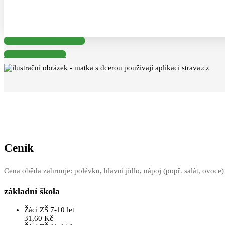
Strava.cz – Jungmannova
Strava.cz – Počaply
Ceník
Cena oběda zahrnuje: polévku, hlavní jídlo, nápoj (popř. salát, ovoce)
základní škola
Žáci ZŠ 7-10 let
31,60 Kč