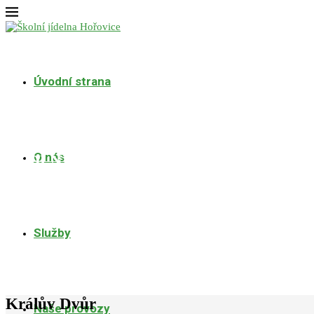
Úvodní strana
O nás
ŠKOLNÍ JÍDELNA KRÁLŮV DVŮR
Služby
Králův Dvůr
Naše provozy