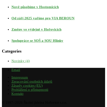
Nově působíme v Hostomicích
Od září 2025 vaříme pro VIA BEROUN
Změny ve výdejně v Hořovicích
Spolupráce se SOŠ a SOU Hlinky
Categories
Novinky
(4)
Email
Impressum
Zpracování osobních údajů
Zásady cookies (EU)
Prohlášení o přístupnosti
Kontakt
© 1997–
2026
Školní jídelna Hořovice s.r.o.