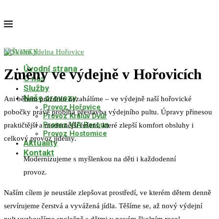
NOVINKY
Úvodní strana
Změny ve výdejně v Hořovicích
O nás
Služby
Naše provozy
Ani během prázdnin nezahálíme – ve výdejně naší hořovické
Provoz Hořovice
pobočky právě probíhá přestavba výdejního pultu. Úpravy přinesou
Provoz Králův Dvůr
Provoz VIA Beroun
praktičtější a modernější řešení, které zlepší komfort obsluhy i
Provoz Hostomice
celkový provoz jídelny.
Aktuality
Kontakt
Modernizujeme s myšlenkou na děti i každodenní
provoz.
Naším cílem je neustále zlepšovat prostředí, ve kterém dětem denně
servírujeme čerstvá a vyvážená jídla. Těšíme se, až nový výdejní