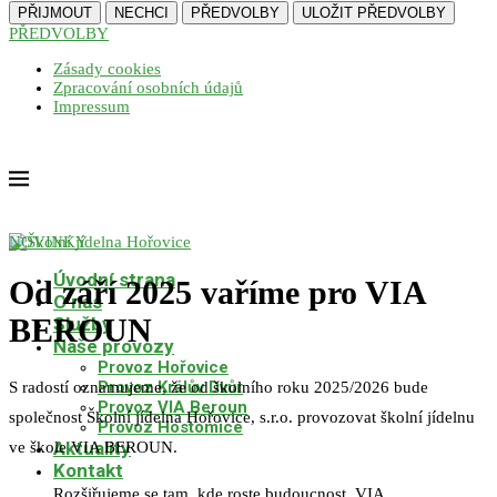
PŘIJMOUT
NECHCI
PŘEDVOLBY
ULOŽIT PŘEDVOLBY
PŘEDVOLBY
Zásady cookies
Zpracování osobních údajů
Impressum
NOVINKY
Úvodní strana
Od září 2025 vaříme pro VIA
O nás
BEROUN
Služby
Naše provozy
Provoz Hořovice
Provoz Králův Dvůr
S radostí oznamujeme, že od školního roku 2025/2026 bude
Provoz VIA Beroun
společnost Školní jídelna Hořovice, s.r.o. provozovat školní jídelnu
Provoz Hostomice
Aktuality
ve škole VIA BEROUN.
Kontakt
Rozšiřujeme se tam, kde roste budoucnost. VIA