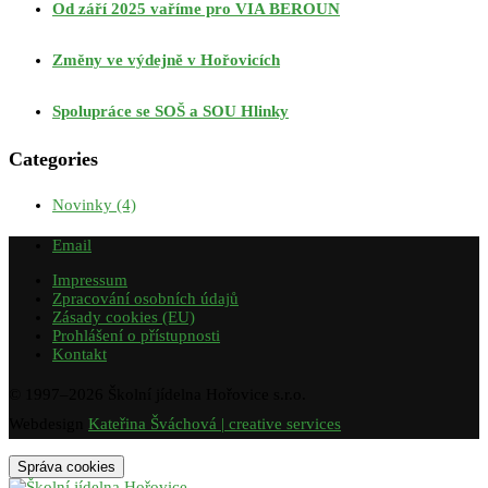
Od září 2025 vaříme pro VIA BEROUN
Změny ve výdejně v Hořovicích
Spolupráce se SOŠ a SOU Hlinky
Categories
Novinky
(4)
Email
Impressum
Zpracování osobních údajů
Zásady cookies (EU)
Prohlášení o přístupnosti
Kontakt
© 1997–
2026
Školní jídelna Hořovice s.r.o.
Webdesign
Kateřina Šváchová | creative services
Správa cookies